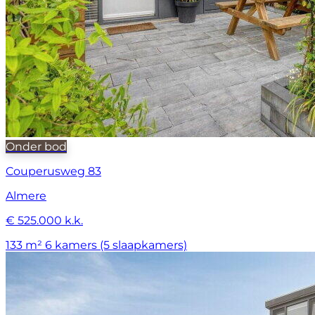
Onder bod
Couperusweg 83
Almere
€ 525.000 k.k.
133 m²
6 kamers (5 slaapkamers)