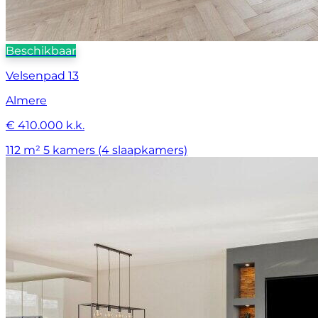
Beschikbaar
Velsenpad 13
Almere
€ 410.000 k.k.
112 m²
5 kamers (4 slaapkamers)