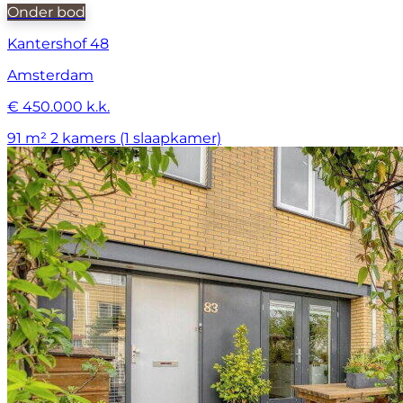
Onder bod
Kantershof 48
Amsterdam
€ 450.000 k.k.
91 m²
2 kamers (1 slaapkamer)