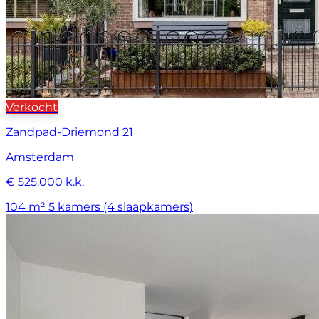
Verkocht
Zandpad-Driemond 21
Amsterdam
€ 525.000 k.k.
104 m²
5 kamers (4 slaapkamers)