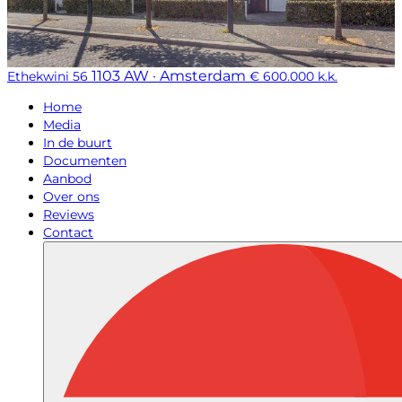
1103 AW · Amsterdam
Ethekwini 56
€ 600.000 k.k.
Home
Media
In de buurt
Documenten
Aanbod
Over ons
Reviews
Contact